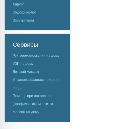
Хирург
Эндокринолог
Эпилептолог
Сервисы
Ректороманоскопия на дому
УЗИ на дому
Детский массаж
Установка назогастрального
зонда
Помощь при лактостазе
(профилактика мастита)
Массаж на дому