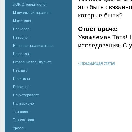
ЛОР, Отоларинголог
это быть связанн
Мануальный терапевт
которые были?
Массажист
Ответ врача:
Нарколог
Уважаемая Тата! 
Невролог
исследования. С у
Невролог-реаниматолог
Нефролог
Офтальмолог, Окулист
Предыдущая статья
<
Педиатр
Проктолог
Психолог
Психотерапевт
Пульмонолог
Терапевт
Травматолог
Уролог