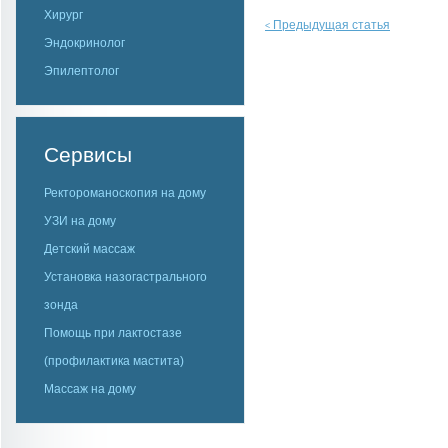
Хирург
Предыдущая статья
<
Эндокринолог
Эпилептолог
Сервисы
Ректороманоскопия на дому
УЗИ на дому
Детский массаж
Установка назогастрального
зонда
Помощь при лактостазе
(профилактика мастита)
Массаж на дому