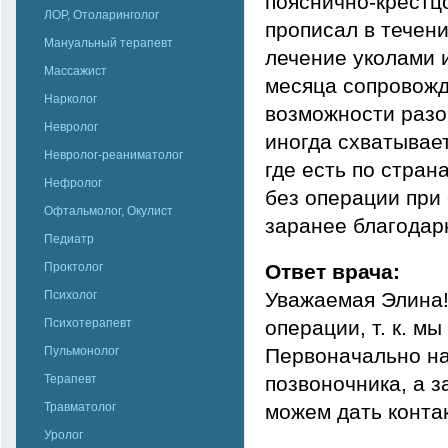
пояснично-крестц
ЛОР, Отоларинголог
прописал в течен
Мануальный терапевт
лечение уколами 
Массажист
месяца сопровожд
Нарколог
возможности разог
Невролог
иногда схватывает
Невролог-реаниматолог
где есть по стра
Нефролог
без операции при
Офтальмолог, Окулист
заранее благодар
Педиатр
Проктолог
Ответ врача:
Психолог
Уважаемая Элина! 
Психотерапевт
операции, т. к. м
Пульмонолог
Первоначально н
Терапевт
позвоночника, а 
Травматолог
можем дать контак
Уролог