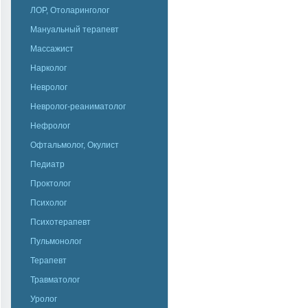
ЛОР, Отоларинголог
Мануальный терапевт
Массажист
Нарколог
Невролог
Невролог-реаниматолог
Нефролог
Офтальмолог, Окулист
Педиатр
Проктолог
Психолог
Психотерапевт
Пульмонолог
Терапевт
Травматолог
Уролог