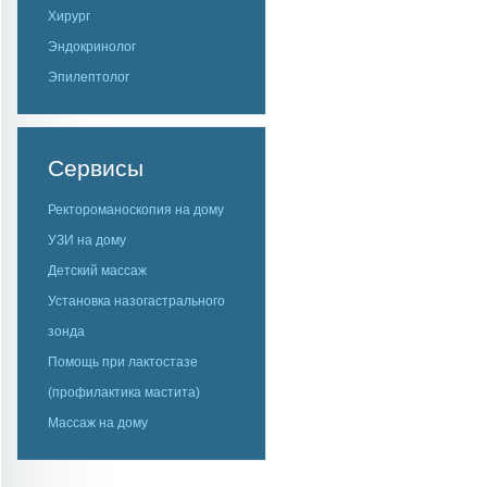
Хирург
Эндокринолог
Эпилептолог
Сервисы
Ректороманоскопия на дому
УЗИ на дому
Детский массаж
Установка назогастрального
зонда
Помощь при лактостазе
(профилактика мастита)
Массаж на дому