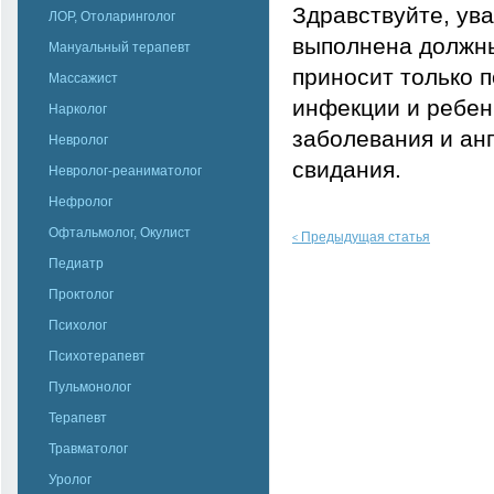
Здравствуйте, ув
ЛОР, Отоларинголог
выполнена должны
Мануальный терапевт
приносит только п
Массажист
инфекции и ребен
Нарколог
заболевания и ан
Невролог
свидания.
Невролог-реаниматолог
Нефролог
Офтальмолог, Окулист
Предыдущая статья
<
Педиатр
Проктолог
Психолог
Психотерапевт
Пульмонолог
Терапевт
Травматолог
Уролог