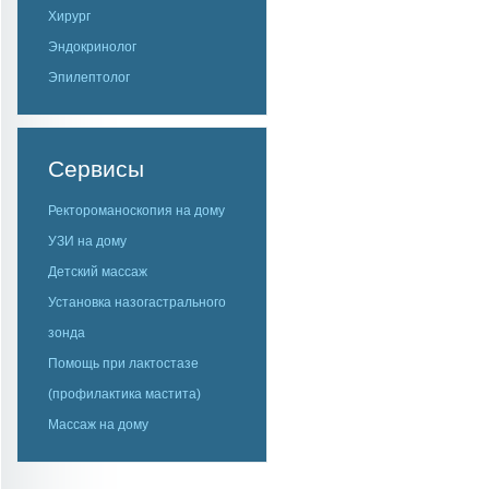
Хирург
Эндокринолог
Эпилептолог
Сервисы
Ректороманоскопия на дому
УЗИ на дому
Детский массаж
Установка назогастрального
зонда
Помощь при лактостазе
(профилактика мастита)
Массаж на дому