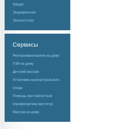
Хирург
Эндокринолог
Эпилептолог
Сервисы
Ректороманоскопия на дому
УЗИ на дому
Детский массаж
Установка назогастрального
зонда
Помощь при лактостазе
(профилактика мастита)
Массаж на дому