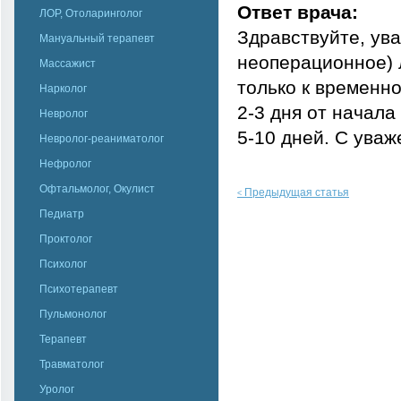
Ответ врача:
ЛОР, Отоларинголог
Здравствуйте, ува
Мануальный терапевт
неоперационное) 
Массажист
только к временн
Нарколог
2-3 дня от начала
Невролог
5-10 дней. С уваж
Невролог-реаниматолог
Нефролог
Офтальмолог, Окулист
Предыдущая статья
<
Педиатр
Проктолог
Психолог
Психотерапевт
Пульмонолог
Терапевт
Травматолог
Уролог