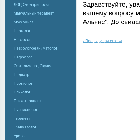
Здравствуйте, ув
ЛОР, Отоларинголог
вашему вопросу м
Мануальный терапевт
Альянс". До свида
Массажист
Нарколог
Невролог
Предыдущая статья
<
Невролог-реаниматолог
Нефролог
Офтальмолог, Окулист
Педиатр
Проктолог
Психолог
Психотерапевт
Пульмонолог
Терапевт
Травматолог
Уролог