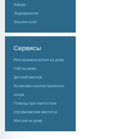
Хирург
Эндокринолог
Эпилептолог
Сервисы
Ректороманоскопия на дому
УЗИ на дому
Детский массаж
Установка назогастрального
зонда
Помощь при лактостазе
(профилактика мастита)
Массаж на дому