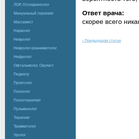
ЛОР, Отоларинголог
Ответ врача:
Мануальный терапевт
скорее всего никак
Массажист
Нарколог
Невролог
Предыдущая статья
<
Невролог-реаниматолог
Нефролог
Офтальмолог, Окулист
Педиатр
Проктолог
Психолог
Психотерапевт
Пульмонолог
Терапевт
Травматолог
Уролог