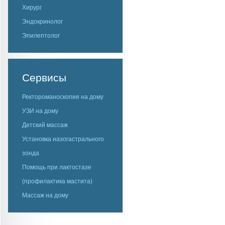
Хирург
Эндокринолог
Эпилептолог
Сервисы
Ректороманоскопия на дому
УЗИ на дому
Детский массаж
Установка назогастрального
зонда
Помощь при лактостазе
(профилактика мастита)
Массаж на дому