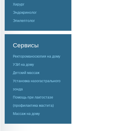
Хирург
Эндокринолог
Эпилептолог
Сервисы
Ректороманоскопия на дому
УЗИ на дому
Детский массаж
Установка назогастрального
зонда
Помощь при лактостазе
(профилактика мастита)
Массаж на дому