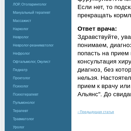
ЛОР, Отоларинголог
Если нет, то подск
Мануальный терапевт
прекращать кормл
Массажист
Ответ врача:
Нарколог
Здравствуйте, ув
Невролог
понимаем, диагноз
Невролог-реаниматолог
попасть на прием 
Нефролог
консультация хиру
Офтальмолог, Окулист
диагноз, без кото
Педиатр
нельзя. Настояте
Проктолог
прием к врачу ил
Психолог
Альянс". До свида
Психотерапевт
Пульмонолог
Терапевт
Предыдущая статья
<
Травматолог
Уролог