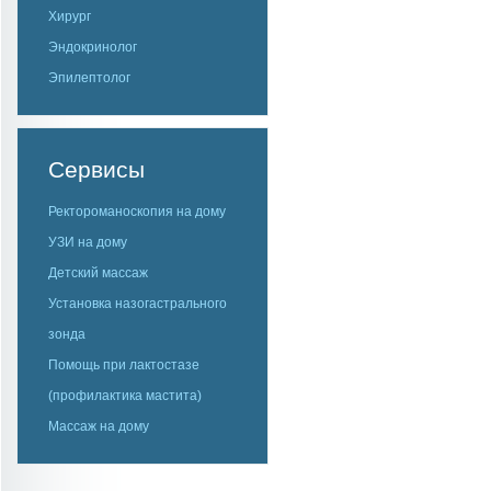
Хирург
Эндокринолог
Эпилептолог
Сервисы
Ректороманоскопия на дому
УЗИ на дому
Детский массаж
Установка назогастрального
зонда
Помощь при лактостазе
(профилактика мастита)
Массаж на дому