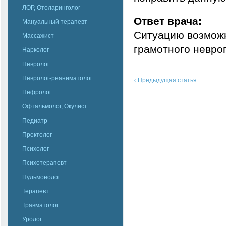
ЛОР, Отоларинголог
Ответ врача:
Мануальный терапевт
Cитуацию возможн
Массажист
грамотного невро
Нарколог
Невролог
Невролог-реаниматолог
Предыдущая статья
<
Нефролог
Офтальмолог, Окулист
Педиатр
Проктолог
Психолог
Психотерапевт
Пульмонолог
Терапевт
Травматолог
Уролог